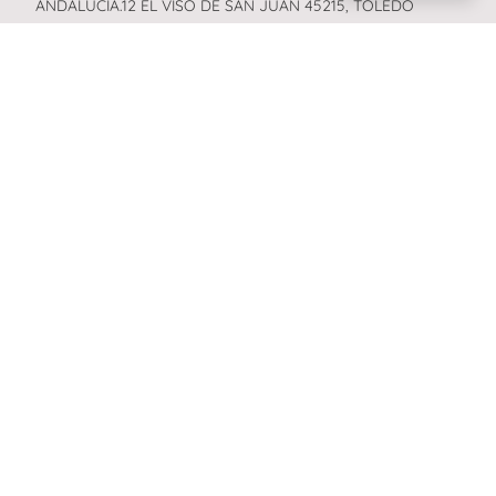
ANDALUCIA.12 EL VISO DE SAN JUAN 45215, TOLEDO
Datos de contacto
TELEFONO 622427187
CORREO ELECTRONICO:
angelalacon@formacionglobal.global
Número de identificación de la empresa
52090884R
Código de empresa de formación acreditada
Entidad inscrita en el Registro Estatal de Entidades de
Formación con el código 22699